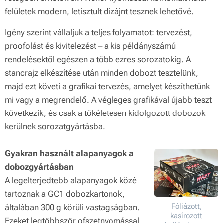
felületek modern, letisztult dizájnt tesznek lehetővé.
Igény szerint vállaljuk a teljes folyamatot: tervezést,
proofolást és kivitelezést – a kis példányszámú
rendelésektől egészen a több ezres sorozatokig. A
stancrajz elkészítése után minden dobozt tesztelünk,
majd ezt követi a grafikai tervezés, amelyet készíthetünk
mi vagy a megrendelő. A végleges grafikával újabb teszt
következik, és csak a tökéletesen kidolgozott dobozok
kerülnek sorozatgyártásba.
Gyakran használt alapanyagok a
dobozgyártásban
A legelterjedtebb alapanyagok közé
tartoznak a GC1 dobozkartonok,
Fóliázott,
általában 300 g körüli vastagságban.
kasírozott
Ezeket legtöbbször ofszetnyomással