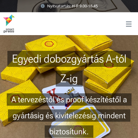
Nyitvatartás: H-P 9.00-16.45
Egyedi dobozgyártás A-tól
Z-ig
A tervezéstől és proof készítéstől a
gyártásig és kivitelezésig mindent
biztosítunk.