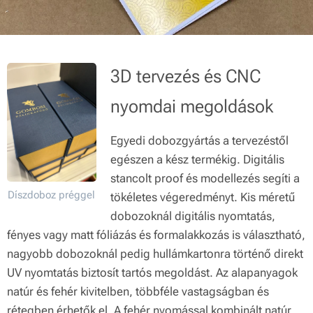
3D tervezés és CNC
nyomdai megoldások
Egyedi dobozgyártás a tervezéstől
egészen a kész termékig. Digitális
stancolt proof és modellezés segíti a
Díszdoboz préggel
tökéletes végeredményt. Kis méretű
dobozoknál digitális nyomtatás,
fényes vagy matt fóliázás és formalakkozás is választható,
nagyobb dobozoknál pedig hullámkartonra történő direkt
UV nyomtatás biztosít tartós megoldást. Az alapanyagok
natúr és fehér kivitelben, többféle vastagságban és
rétegben érhetők el. A fehér nyomással kombinált natúr