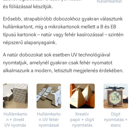
hullámkarton
és fóliázással készítjük.
Erősebb, strapabíróbb dobozokhoz gyakran választunk
hullámkartont, míg a mikrokartonok mellett a B és EB
típusú kartonok – natúr vagy fehér kasírozással – szintén
népszerű alapanyagaink.
A natúr dobozokat sok esetben UV technológiával
nyomtatjuk, amelynél gyakran csak fehér nyomatot
alkalmazunk a modern, letisztult megjelenés érdekében.
Hullámkarto
Hullámkarto
Kreatív
Digit
n + direkt
n UV fehér
papír + digit
nyomtatás +
UV nyomás
nyomással
nyomtatás
stanc