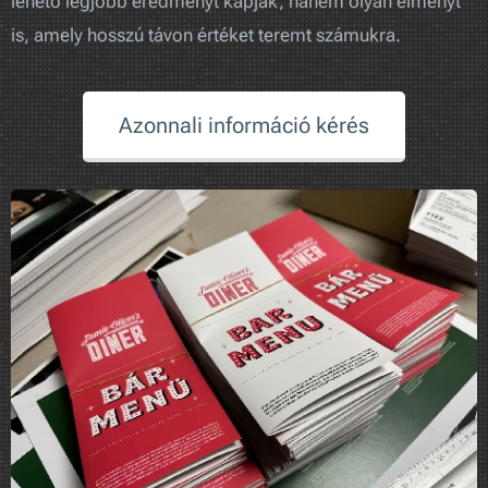
lehető legjobb eredményt kapják, hanem olyan élményt
is, amely hosszú távon értéket teremt számukra.
Azonnali információ kérés