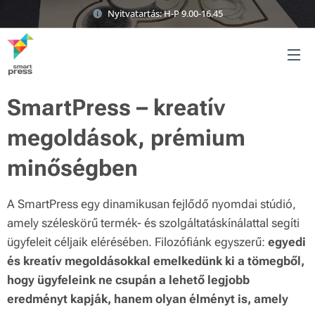
Nyitvatartás: H-P 9.00-16.45
SmartPress – kreatív
megoldások, prémium
minőségben
A SmartPress egy dinamikusan fejlődő nyomdai stúdió,
amely széleskörű termék- és szolgáltatáskínálattal segíti
ügyfeleit céljaik elérésében.
Filozófiánk egyszerű:
egyedi
és kreatív megoldásokkal emelkedünk ki a tömegből,
hogy ügyfeleink ne csupán a lehető legjobb
eredményt kapják, hanem olyan élményt is, amely