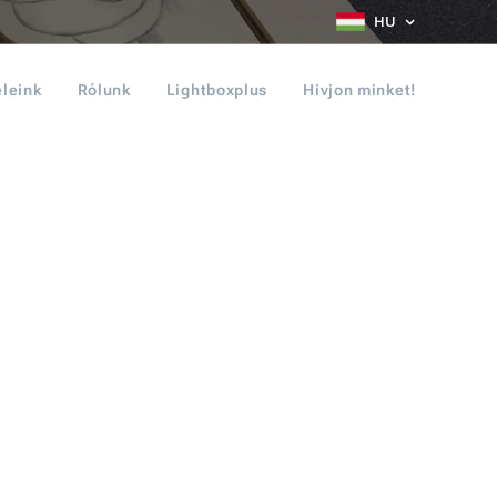
HU
eleink
Rólunk
Lightboxplus
Hivjon minket!