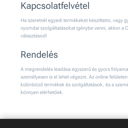
Kapcsolatfelvétel
Ha szeretnél egyedi termékeket készíttetni, vagy 
nyomdai szolgáltatásokat igénybe venni, akkor a C
választásod!
Rendelés
A megrendelés leadása egyszerű és gyors folyamat
személyesen is el lehet végezni. Az online felülete
különböző termékek és szolgáltatások, és a szemé
könnyen elérhetőek.