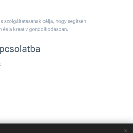
s szolgáltatásának célja, hogy segítsen
n és a kreatív gondolkodásban.
apcsolatba
t