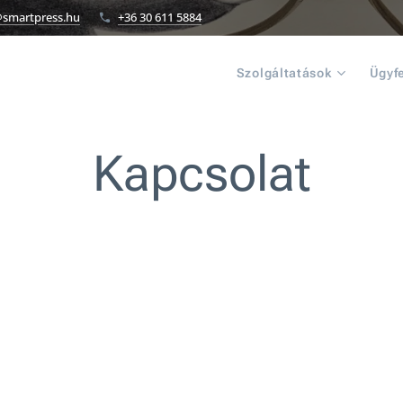
@smartpress.hu
+36 30 611 5884
Szolgáltatások
Ügyf
Kapcsolat