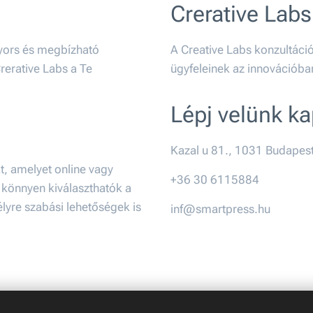
Crerative Labs
gyors és megbízható
A Creative Labs konzultáció
rerative Labs a Te
ügyfeleinek az innovációba
Lépj velünk k
Kazal u 81., 1031 Budapes
, amelyet online vagy
+36 30 6115884
n könnyen kiválaszthatók a
lyre szabási lehetőségek is
inf@smartpress.hu