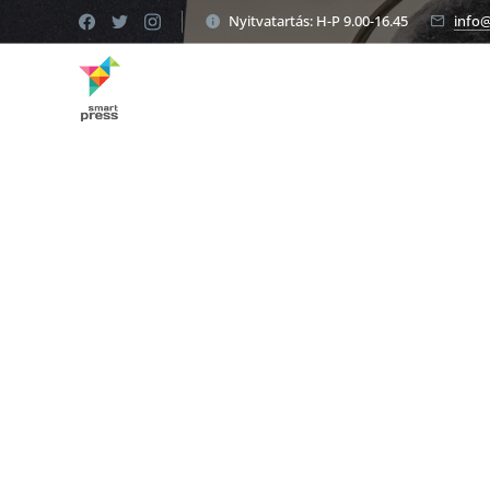
Nyitvatartás: H-P 9.00-16.45
info