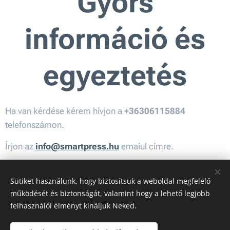
Gyors
információ és
egyeztetés
Ha van kérdése kérem hívjon a
+36306115884
telefonszámon.
Írjon az
info@smartpress.hu
emaiul címre.
Köszönettel, Smartpress kft.
Sütiket használunk, hogy biztosítsuk a weboldal megfelelő
működését és biztonságát, valamint hogy a lehető legjobb
felhasználói élményt kínáljuk Neked.
A képeket biztosította:
Pexels